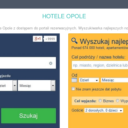
HOTELE OPOLE
le Opole z dostępem do portali rezerwacyjnych. Wyszukiwarka najlepszych n