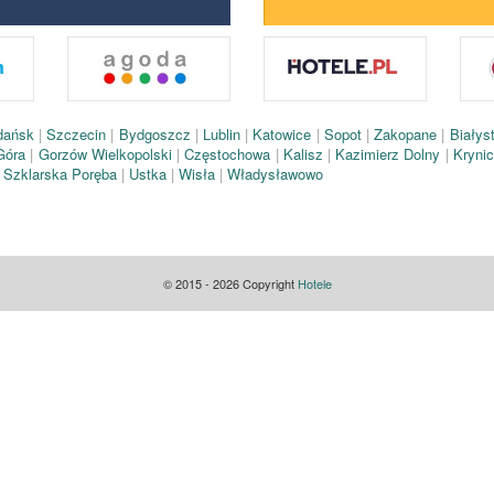
dańsk
|
Szczecin
|
Bydgoszcz
|
Lublin
|
Katowice
|
Sopot
|
Zakopane
|
Białys
 Góra
|
Gorzów Wielkopolski
|
Częstochowa
|
Kalisz
|
Kazimierz Dolny
|
Kryni
|
Szklarska Poręba
|
Ustka
|
Wisła
|
Władysławowo
© 2015 - 2026 Copyright
Hotele