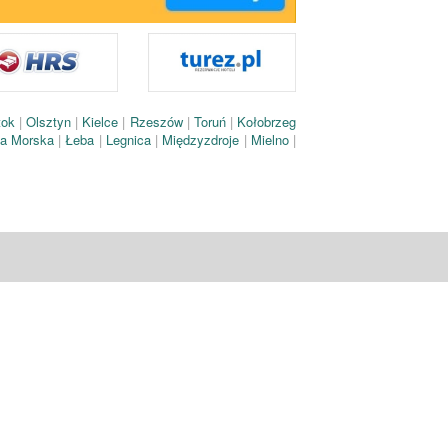
tok
|
Olsztyn
|
Kielce
|
Rzeszów
|
Toruń
|
Kołobrzeg
ca Morska
|
Łeba
|
Legnica
|
Międzyzdroje
|
Mielno
|