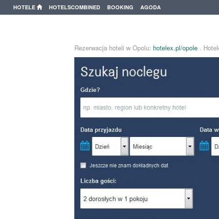
HOTELE
HOTELSCOMBINED
BOOKING
AGODA
Rezerwacja hoteli w Opolu:
hotelex.pl/opole
. Hote