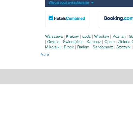
Warszawa
|
Kraków
|
Łódź
|
Wrocław
|
Poznań
|
G
|
Gdynia
|
Świnoujście
|
Karpacz
|
Opole
|
Zielona
Mikołajki
|
Płock
|
Radom
|
Sandomierz
|
Szczyrk
More